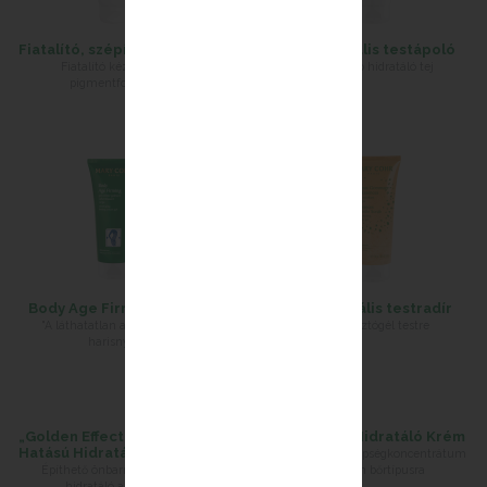
Fiatalító, szépítő kézkrém
Esszenciális testápoló
Fiatalító kézkrém a
Nyugtató hidratáló tej
pigmentfoltokra
Body Age Firming Krém
Esszenciális testradír
"A láthatatlan alakformáló
Hámlasztógél testre
harisnya"
„Golden Effect” Önbarnító
Aromatic Hidratáló Krém
Hatású Hidratáló Arckrém
Energizáló szépségkoncentrátum
Építhető önbarnító hatású
minden bőrtípusra
hidratáló arckrém