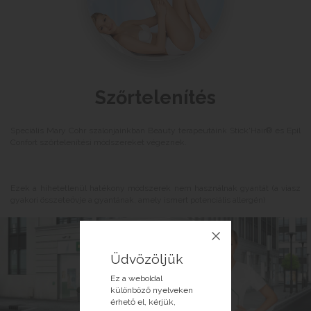
Szőrtelenítés
Speciális Mary Cohr szalonjainkban Beauty terapeutáink Stick'Hair® és Epil
Confort szőrtelenítési módszereket végeznek.
Ezek a hihetetlenül hatékony módszerek nem használnak gyantát (a viasz
gyakori összeteővje a gyantának, amely ismert potenciális allergén)
Üdvözöljük
Ez a weboldal
különböző nyelveken
érhető el, kérjük,