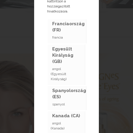
kattintson a
hozzáigazított
hivatkozásra.
Franciaország
(FR)
LEGÚJABB HÍR
francia
Egyesült
Királyság
(GB)
angol
(Egyesült
Királyság)
Spanyolország
(ES)
spanyol
Kanada (CA)
angol
(Kanada)