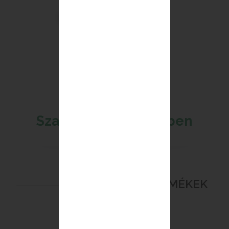
Iratkozz fel a hírlevélre!
Szalonok a közeledben
ÁPOLÁSI TERMÉKEK