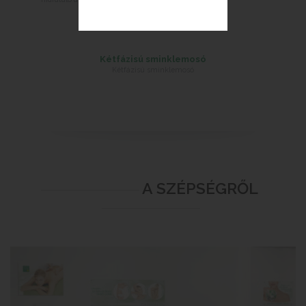
Kétfázisú sminklemosó
Kétfázisú sminklemosó
A SZÉPSÉGRŐL