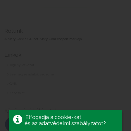
Rólunk
A Mary Cohr a Guinot-Mary Cohr csoport márkája.
Linkek
Jogi nyilatkozat
Személyes adatok védelme
GYIK
Kapcsolat
Közösségi hálózatok
Elfogadja a cookie-kat
és az adatvédelmi szabályzatot?