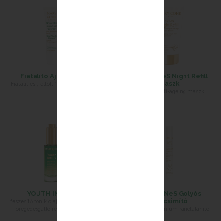
A "Hírlevél" és/vagy a "Kapcsolatfelvétel" és/vagy a
"Csatlakozzon hozzánk" tereinkre való feliratkozással Ön
hozzájárul ahhoz, hogy kérésével kapcsolatos célokra gyűjtsük,
Fiatalító Ajakápoló
Age SIGNeS Night Refill
felhasználjuk és nyilvánosságra hozzuk személyes adatait.
Maszk
Fiatalít és „feltölti” a szájkontúrt.
Éjszakai anti-ageing maszk
Az összegyűjtött információkat számítógépes feldolgozásnak
vetik alá, amelynek célja az Ön és a Guinot SAS és/vagy
partnercsoport közötti kapcsolat megkönnyítése.
YOUTH INFLUX
Age SIGNeS Golyós
Ráncsimító
feszesítő tonik olajkoncentrátum
öregedésgátló regeneráló arc
Azonnali prémium ránctalanító