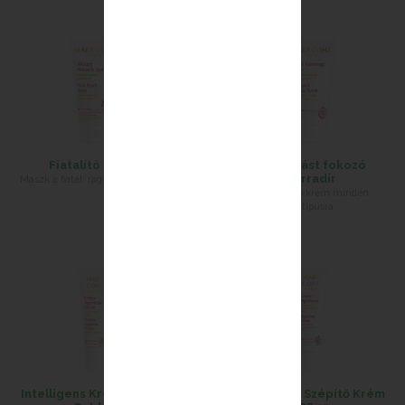
Fiatalító Maszk
Ragyogást fokozó
bőrradír
Maszk a fiatal, ragyogó arcbőrért!
Hámlasztó krém minden
bőrtípusra
Intelligens Krém SPF 15 -
Intelligens Szépítő Krém