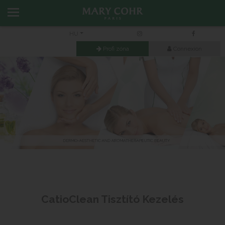
HU
Profi zóna
Connexion
Eye Lifting Kezelés
Previous
Next