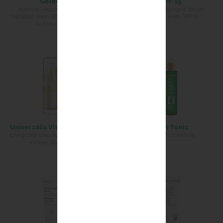
Golden
SPF 15
Azonnali ragyogást fokozó
Azonnali ragyogást fokozó
hidratáló krém SPF 15 - sötétebb
hidratáló krém SPF 15
bőrtónushoz
Univerzális Vitál Eszencia
Firm Tonic
Energizáló szépségkoncentrátum
Feszesítő tonic olaj
minden bőrtípusra