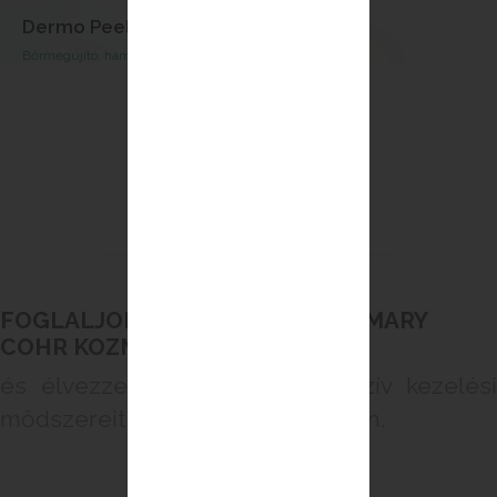
Phytoxygene Kezel
Oxigenizáló - méregtelenítő 
‹
›
FOGLALJON IDŐPONTOT MOST MARY
COHR KOZMETIKUSÁNÁL
és élvezze a Mary Cohr exklúzív kezelési
mődszereit a szépségszalonokban.