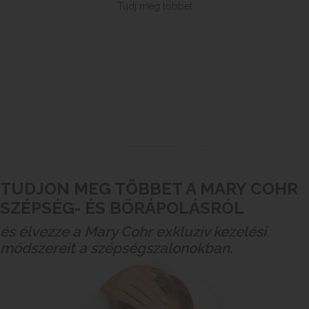
Tudj meg többet
TUDJON MEG TÖBBET A MARY COHR
SZÉPSÉG- ÉS BŐRÁPOLÁSRÓL
és élvezze a Mary Cohr exkluzív kezelési
mődszereit a szépségszalonokban.